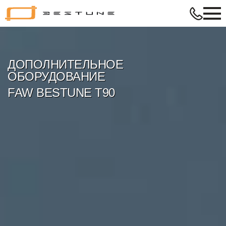
Bestune
–
в
ритме
твой
ДОПОЛНИТЕЛЬНОЕ
жизни
ОБОРУДОВАНИЕ
FAW BESTUNE T90