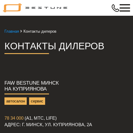
Bestune
–
в
ритме
Главная
Контакты дилеров
твой
жизни
КОНТАКТЫ ДИЛЕРОВ
FAW BESTUNE МИНСК
НА КУПРИЯНОВА
автосалон
сервис
78 34 000
(А1, МТС, LIFE)
АДРЕС: Г. МИНСК, УЛ. КУПРИЯНОВА, 2А