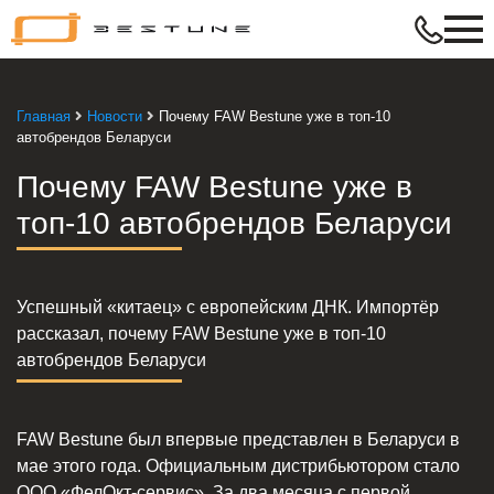
Bestune
–
в
ритме
Главная
Новости
Почему FAW Bestune уже в топ-10
твой
автобрендов Беларуси
жизни
Почему FAW Bestune уже в
топ-10 автобрендов Беларуси
Успешный «китаец» с европейским ДНК. Импортёр
рассказал, почему FAW Bestune уже в топ-10
автобрендов Беларуси
FAW Bestune был впервые представлен в Беларуси в
мае этого года. Официальным дистрибьютором стало
ООО «ФелОкт-сервис». За два месяца с первой