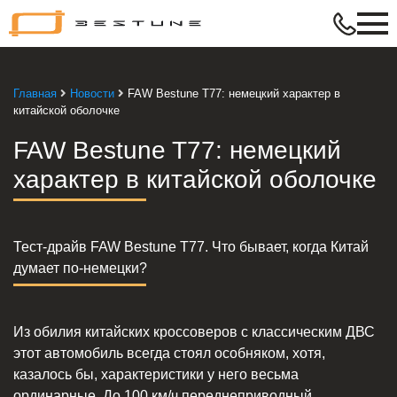
Bestune
–
в
ритме
Главная
Новости
FAW Bestune T77: немецкий характер в
твой
китайской оболочке
жизни
FAW Bestune T77: немецкий
характер в китайской оболочке
Тест-драйв FAW Bestune T77. Что бывает, когда Китай
думает по-немецки?
Из обилия китайских кроссоверов с классическим ДВС
этот автомобиль всегда стоял особняком, хотя,
казалось бы, характеристики у него весьма
ординарные. До 100 км/ч переднеприводный