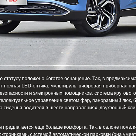
по статусу положено богатое оснащение. Так, в предмакси
ит полная LED-оптика, мультируль, цифровая приборная пан
безопасности и электронных помощников, система кругового
нтеллектуальное управление светом фар, панорамный люк, 
ка сиденья водителя в шести направлениях, двухзонный кли
 предлагается еще больше комфорта. Так, в салоне появл
трониками, системой автоматической парковки (она умеет 