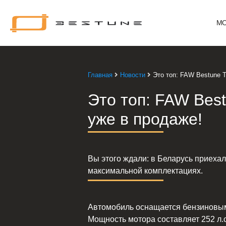
Bestune
МО
–
в
ритме
твой
Главная
Новости
Это топ: FAW Bestune 
жизни
Это топ: FAW Bes
уже в продаже!
Вы этого ждали: в Беларусь приеха
максимальной комплектациях.
Автомобиль оснащается бензиновым 
Мощность мотора составляет 252 л.с