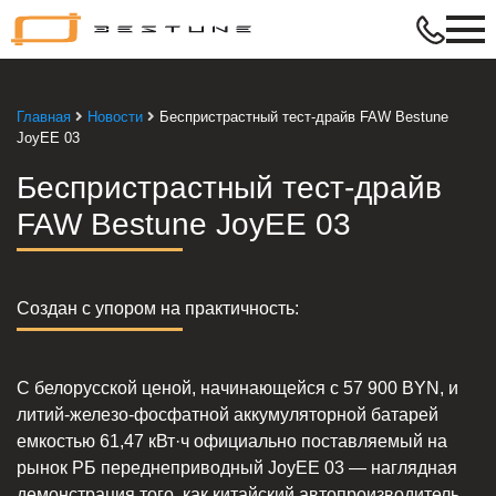
Bestune
–
в
ритме
Главная
Новости
Беспристрастный тест-драйв FAW Bestune
твой
JoyEE 03
жизни
Беспристрастный тест-драйв
FAW Bestune JoyEE 03
Создан с упором на практичность:
С белорусской ценой, начинающейся с 57 900 BYN, и
литий-железо-фосфатной аккумуляторной батарей
емкостью 61,47 кВт·ч официально поставляемый на
рынок РБ переднеприводный JoyEE 03 — наглядная
демонстрация того, как китайский автопроизводитель