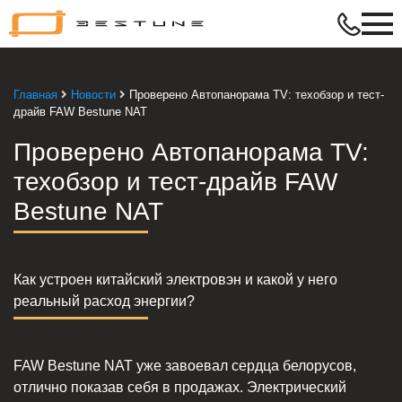
Bestune
–
в
ритме
Главная
Новости
Проверено Автопанорама TV: техобзор и тест-
твой
драйв FAW Bestune NAT
жизни
Проверено Автопанорама TV:
техобзор и тест-драйв FAW
Bestune NAT
Как устроен китайский электровэн и какой у него
реальный расход энергии?
FAW Bestune NAT уже завоевал сердца белорусов,
отлично показав себя в продажах. Электрический