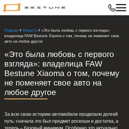
Bestune
–
в
ритме
Главная
Новости
«Это была любовь с первого взгляда»:
твой
владелица FAW Bestune Xiaoma о том, почему не поменяет свое
жизни
авто на любое другое
«Это была любовь с первого
взгляда»: владелица FAW
Bestune Xiaoma о том, почему
не поменяет свое авто на
любое другое
За всю свою историю автомобили проделали долгий
путь: сначала это был предмет роскоши и достатка, а
теперь – базовый минимум. Особенно это актуально