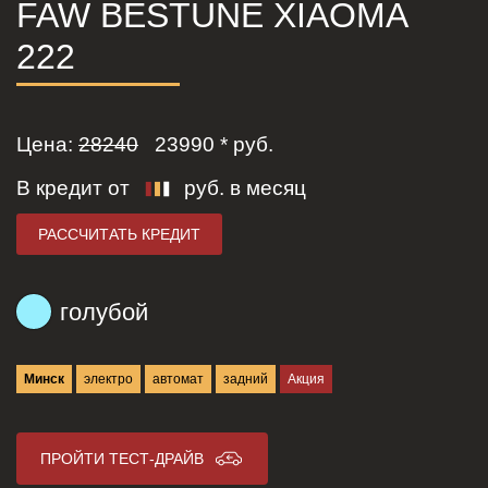
FAW BESTUNE XIAOMA
222
Цена:
28240
23990
* руб.
В кредит от
руб. в месяц
РАССЧИТАТЬ КРЕДИТ
голубой
Минск
электро
автомат
задний
Акция
ПРОЙТИ ТЕСТ-ДРАЙВ