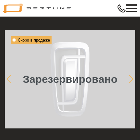
Bestune
–
в
ритме
твой
Скоро в продаже
жизни
Зарезервировано