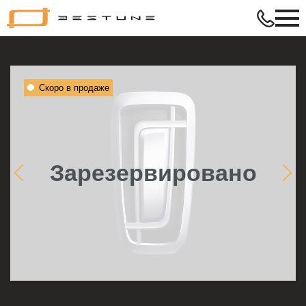
Bestune
–
в
ритме
твой
Скоро в продаже
жизни
Зарезервировано