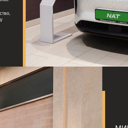
ство,
W