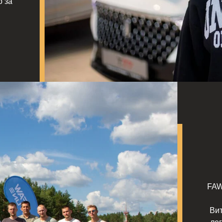
о за
FAW
Вит