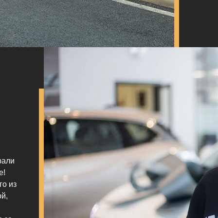
рали
е!
го из
й,