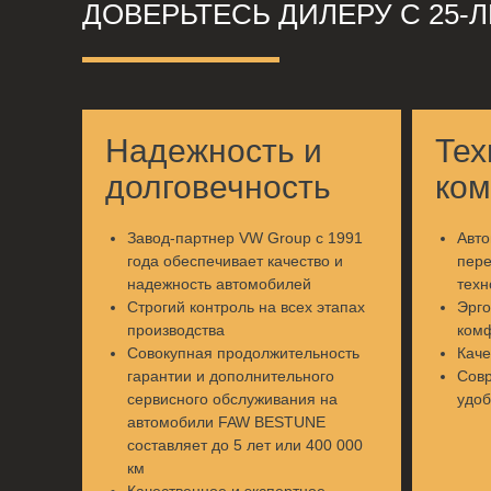
ДОВЕРЬТЕСЬ ДИЛЕРУ С 25-
Надежность и
Тех
долговечность
ко
Завод-партнер VW Group c 1991
Авт
года обеспечивает качество и
пер
надежность автомобилей
техн
Строгий контроль на всех этапах
Эрго
производства
ком
Совокупная продолжительность
Каче
гарантии и дополнительного
Сов
сервисного обслуживания на
удоб
автомобили FAW BESTUNE
составляет до 5 лет или 400 000
км