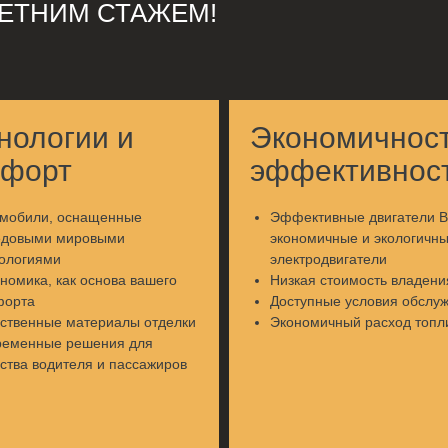
ЛЕТНИМ СТАЖЕМ!
нологии и
Экономичност
мфорт
эффективнос
омобили, оснащенные
Эффективные двигатели В
едовыми мировыми
экономичные и экологичн
ологиями
электродвигатели
номика, как основа вашего
Низкая стоимость владени
форта
Доступные условия обслу
ственные материалы отделки
Экономичный расход топл
ременные решения для
ства водителя и пассажиров