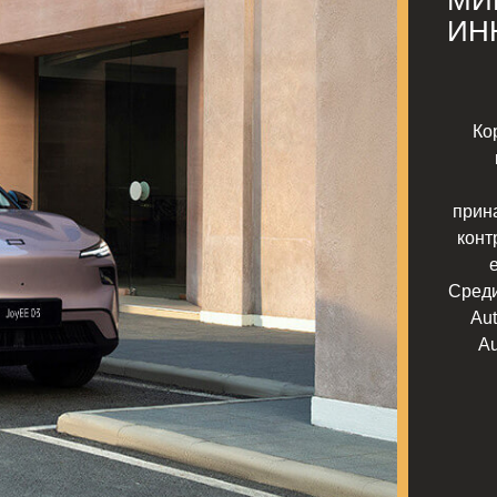
МИ
ИН
Ко
прин
конт
Среди
Aut
Au