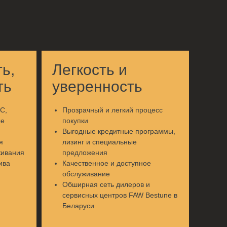
ь,
Легкость и
ть
уверенность
С,
Прозрачный и легкий процесс
ые
покупки
Выгодные кредитные программы,
я
лизинг и специальные
живания
предложения
ива
Качественное и доступное
обслуживание
Обширная сеть дилеров и
сервисных центров FAW Bestune в
Беларуси