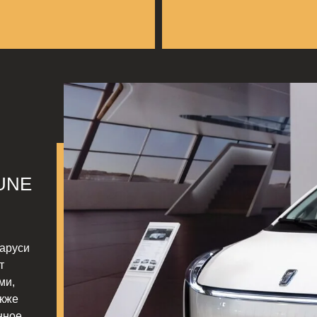
UNE
аруси
т
ми,
акже
нное